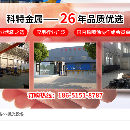
备
>>
抛光设备