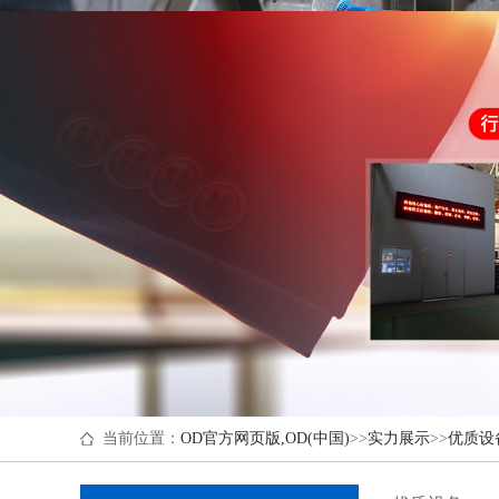
当前位置：
OD官方网页版,OD(中国)
>>
实力展示
>>
优质设