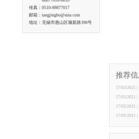
88877018-8010
传真：0510-88877017
邮箱：tangjingbo@sina.com
地址：无锡市惠山区堰新路398号
推荐信
17/03/2021 |
17/03/2021 |
17/03/2021 |
17/03/2021 |