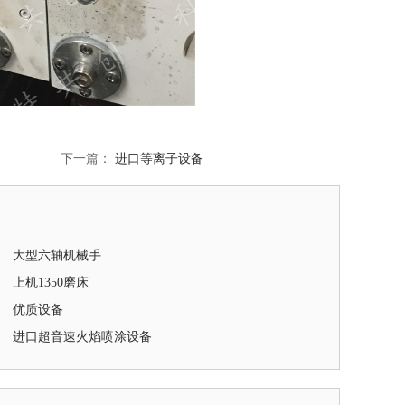
下一篇：
进口等离子设备
大型六轴机械手
上机1350磨床
优质设备
进口超音速火焰喷涂设备