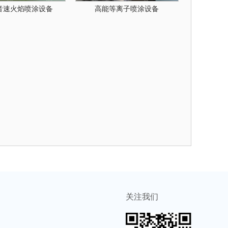
音速火焰喷涂设备
高能等离子喷涂设备
关注我们