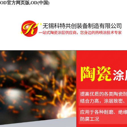
OD官方网页版,OD(中国)