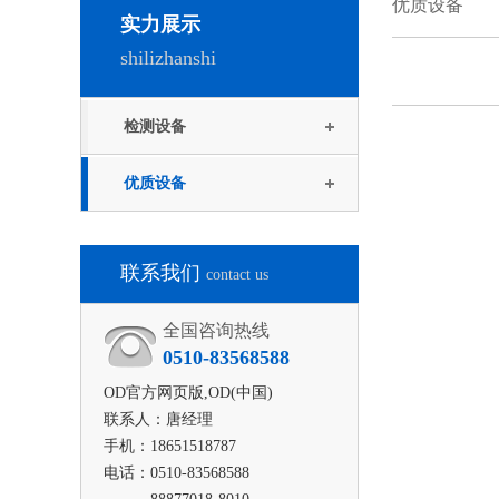
优质设备
实力展示
shilizhanshi
检测设备
优质设备
联系我们
contact us
全国咨询热线
0510-83568588
OD官方网页版,OD(中国)
联系人：唐经理
手机：18651518787
电话：0510-83568588