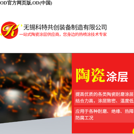
OD官方网页版,OD(中国)