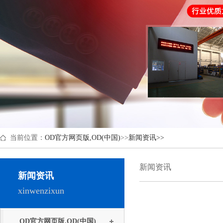
当前位置：
OD官方网页版,OD(中国)
>>
新闻资讯
>>
新闻资讯
新闻资讯
xinwenzixun
OD官方网页版,OD(中国)