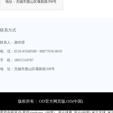
地址：无锡市惠山区堰新路398号
联系方式
联系人：唐经理
电 话：0510-83568588 / 88877018-8010
手
机：18651518787
地
址：无锡市惠山区堰新路398号
版权所有： OD官方网页版,OD(中国)
星空在线开户-星空xingkong（中国）
开云球赛_开云(中国)
米兰足球_米