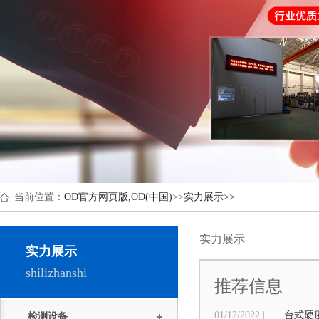
当前位置：
OD官方网页版,OD(中国)
>>
实力展示
>>
实力展示
实力展示
shilizhanshi
推荐信息
01/12/2022 |
台式硬
检测设备