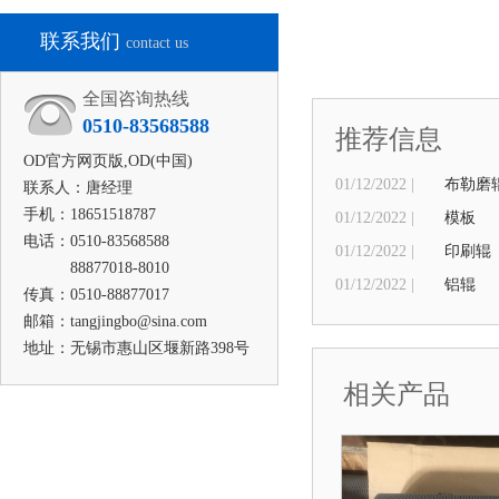
联系我们
contact us
全国咨询热线
0510-83568588
推荐信息
OD官方网页版,OD(中国)
01/12/2022 |
布勒磨
联系人：唐经理
手机：18651518787
01/12/2022 |
模板
电话：0510-83568588
01/12/2022 |
印刷辊
88877018-8010
01/12/2022 |
铝辊
传真：0510-88877017
邮箱：tangjingbo@sina.com
地址：无锡市惠山区堰新路398号
相关产品