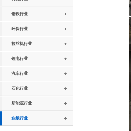
钢铁行业
环保行业
拉丝机行业
锂电行业
汽车行业
石化行业
新能源行业
造纸行业