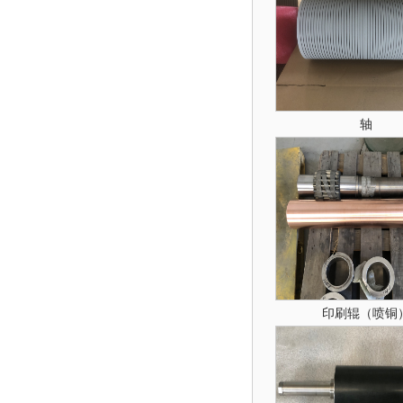
轴
印刷辊（喷铜