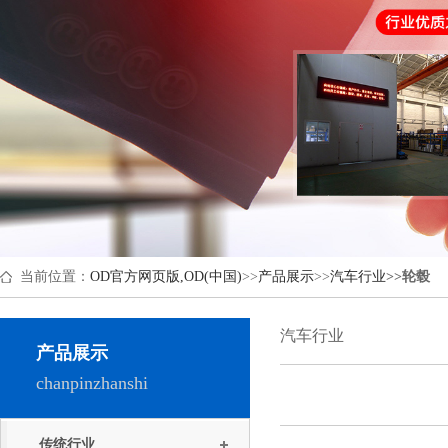
当前位置：
OD官方网页版,OD(中国)
>>
产品展示
>>
汽车行业
>>
轮毂
汽车行业
产品展示
chanpinzhanshi
传统行业