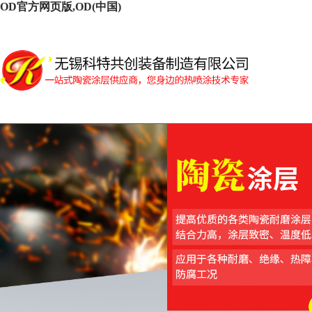
OD官方网页版,OD(中国)