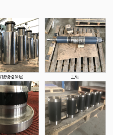
塞镀镍铬涂层
主轴