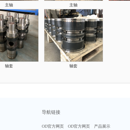
主轴
主轴
轴套
轴套
导航链接
OD官方网页
OD官方网页
产品展示