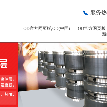
服务热线
OD官方网页版,OD(中国)
OD官方网页版,
新