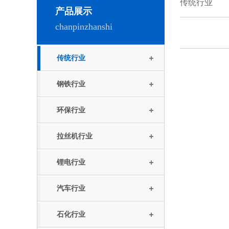
传统行业
产品展示
chanpinzhanshi
传统行业
钢铁行业
环保行业
拉丝机行业
锂电行业
汽车行业
石化行业