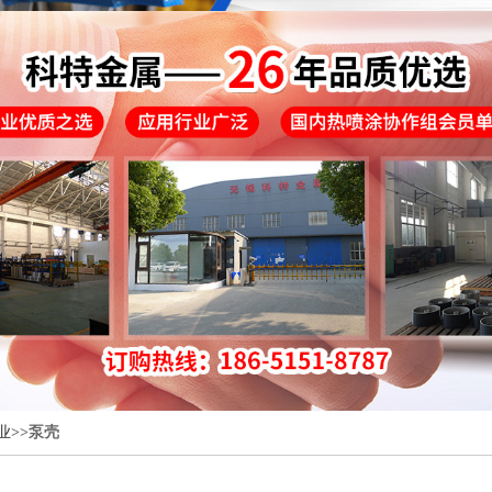
业
>>
泵壳