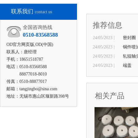
联系我们
contact us
推荐信息
全国咨询热线
0510-83568588
24/05/2023 |
密封圈
OD官方网页版,OD(中国)
24/05/2023 |
铜件喷
联系人：唐经理
24/05/2023 |
轧辊轴
手机：18651518787
24/05/2023 |
端盖
电话：0510-83568588
88877018-8010
传真：0510-88877017
邮箱：tangjingbo@sina.com
相关产品
地址：无锡市惠山区堰新路398号