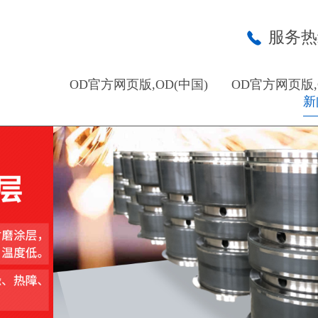
服务热线
OD官方网页版,OD(中国)
OD官方网页版,
新