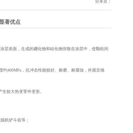
分享至：
显著优点
浮到涂层表面，生成的硼化物和硅化物弥散在涂层中，使颗粒间
度约400MPa，抗冲击性能较好、耐磨、耐腐蚀，外观呈镜
产生较大热变零件变形。
挖掘机铲斗齿等；