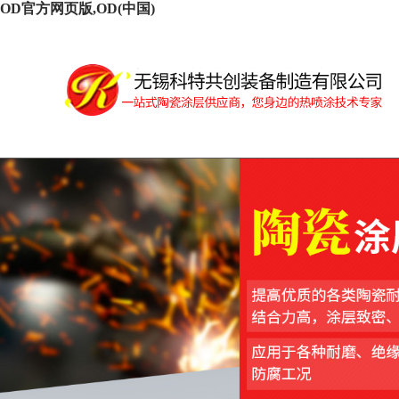
OD官方网页版,OD(中国)