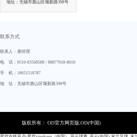
地址：无锡市惠山区堰新路398号
联系方式
联系人：唐经理
电 话：0510-83568588 / 88877018-8010
手
机：18651518787
地
址：无锡市惠山区堰新路398号
版权所有： OD官方网页版,OD(中国)
星空在线开户-星空xingkong（中国）
开云球赛_开云(中国)
米兰足球_米