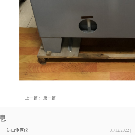
上一篇： 第一篇
息
进口测厚仪
01/12/2022 |