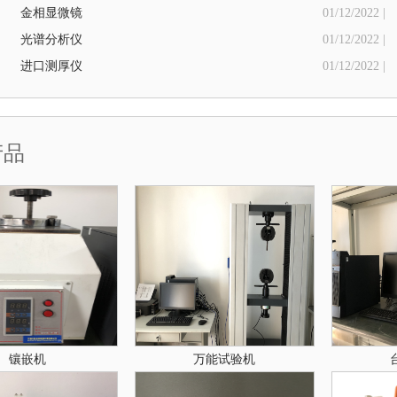
金相显微镜
01/12/2022 |
光谱分析仪
01/12/2022 |
进口测厚仪
01/12/2022 |
产品
镶嵌机
万能试验机