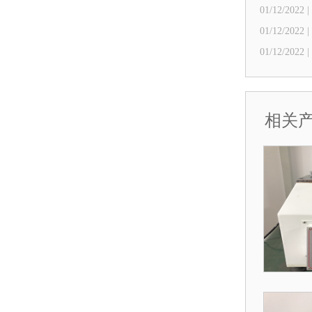
01/12/2022 |
01/12/2022 |
01/12/2022 |
相关