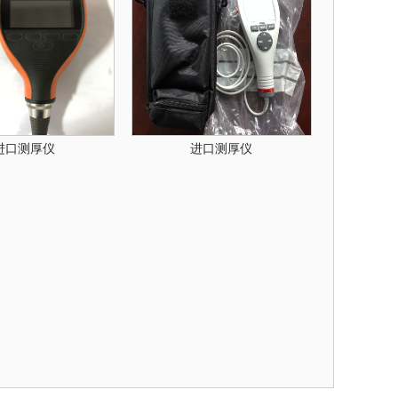
进口测厚仪
进口测厚仪