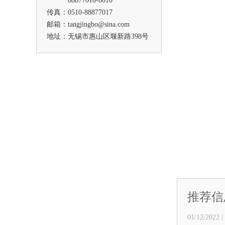
88877018-8010
传真：0510-88877017
邮箱：tangjingbo@sina.com
地址：无锡市惠山区堰新路398号
推荐信
01/12/2022 |