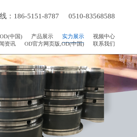
：186-5151-8787
0510-83568588
OD(中国)
产品展示
实力展示
视频中心
闻资讯
OD官方网页版,OD(中国)
联系我们