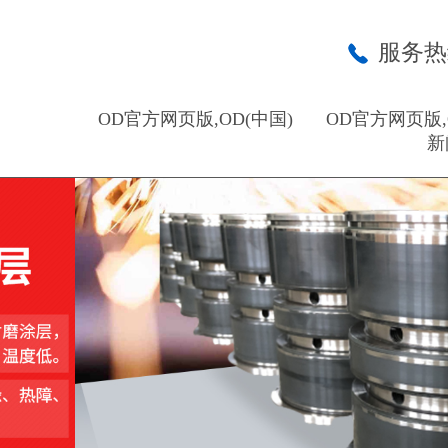
服务热线
OD官方网页版,OD(中国)
OD官方网页版,
新