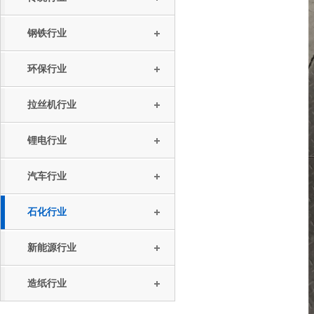
钢铁行业
环保行业
拉丝机行业
锂电行业
汽车行业
石化行业
新能源行业
造纸行业