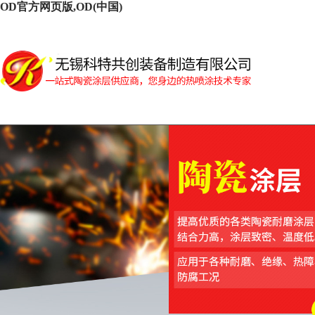
OD官方网页版,OD(中国)