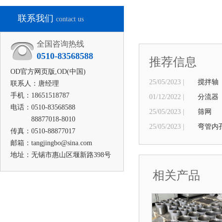
联系我们
contact us
全国咨询热线
0510-83568588
推荐信息
OD官方网页版,OD(中国)
25/05/2023 |
搅拌轴
联系人：唐经理
手机：18651518787
01/12/2022 |
分流器
电话：0510-83568588
25/05/2023 |
筛网
88877018-8010
25/05/2023 |
弯管内
传真：0510-88877017
邮箱：tangjingbo@sina.com
地址：无锡市惠山区堰新路398号
相关产品