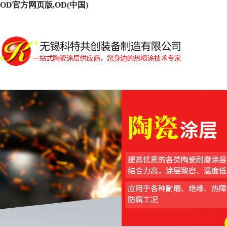
OD官方网页版,OD(中国)