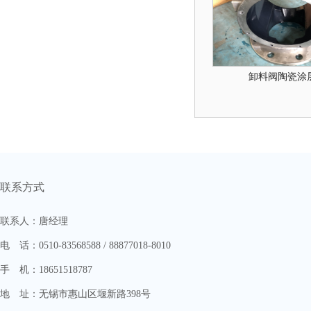
卸料阀陶瓷涂
联系方式
联系人：唐经理
电 话：0510-83568588 / 88877018-8010
手
机：18651518787
地
址：无锡市惠山区堰新路398号