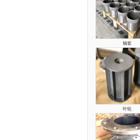
轴套
叶轮